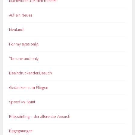
Nachwuchs bei den Kleinen
Auf ein Neues
Neuland!
For my eyes only!
The one and only
Beeindruckender Besuch
Gedanken zum Fliegen
Speed vs. Spirit
Kitepainting – der allererste Versuch
Begegnungen