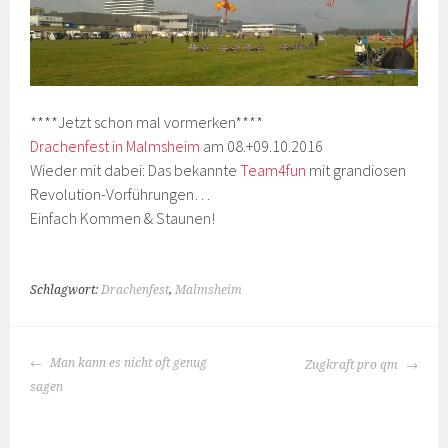
****Jetzt schon mal vormerken****
Drachenfest in Malmsheim
am 08.+09.10.2016
Wieder mit dabei: Das bekannte
Team4fun
mit grandiosen
Revolution-Vorführungen…
Einfach Kommen & Staunen!
Schlagwort:
Drachenfest
,
Malmsheim
BEITRAGS-
Man kann es nicht oft genug
Zugkraft pro qm
NAVIGATION
sagen