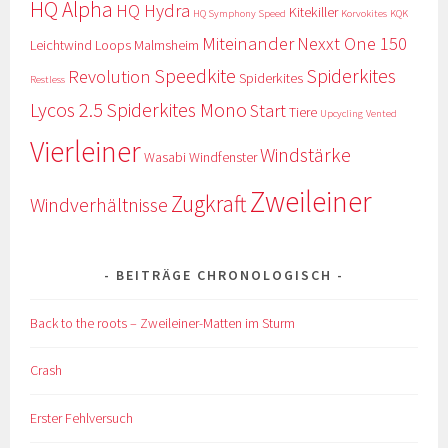
HQ Alpha
HQ Hydra
Kitekiller
HQ Symphony Speed
Korvokites
KQK
Miteinander
Nexxt One 150
Leichtwind
Loops
Malmsheim
Speedkite
Spiderkites
Revolution
Spiderkites
Restless
Lycos 2.5
Spiderkites Mono
Start
Tiere
Upcycling
Vented
Vierleiner
Windstärke
Wasabi
Windfenster
Zweileiner
Zugkraft
Windverhältnisse
BEITRÄGE CHRONOLOGISCH
Back to the roots – Zweileiner-Matten im Sturm
Crash
Erster Fehlversuch