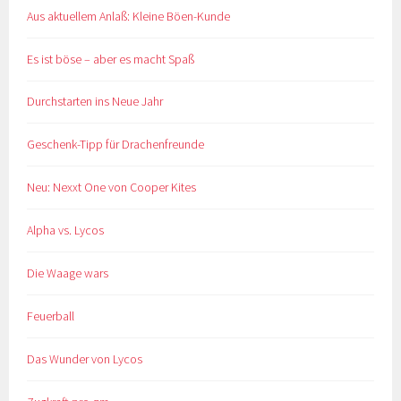
Aus aktuellem Anlaß: Kleine Böen-Kunde
Es ist böse – aber es macht Spaß
Durchstarten ins Neue Jahr
Geschenk-Tipp für Drachenfreunde
Neu: Nexxt One von Cooper Kites
Alpha vs. Lycos
Die Waage wars
Feuerball
Das Wunder von Lycos