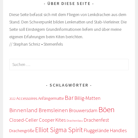
ÜBER DIESE SEITE
Diese Seite befasst sich mit dem Fliegen von Lenkdrachen aus dem
Stand. Den Schwerpunkt bilden Lenkmatten und Stab-Vierleiner. Die
Seite soll Einsteigern Grundinformationen liefern und über meine
eigenen Erfahrungen beim Kiten berichten.
// Stephan Schniz • Sternenfels
Suche
nach:
SCHLAGWÖRTER
Bar
Billig-Matten
Accessoires
Anfängermatte
2022
Böen
Binnenland
Bremsleinen
Brouwersdam
Closed-Celler
Cooper Kites
Drachenfest
Drachenbau
Elliot Sigma Spirit
Fluggelände
Handles
Drachengröße