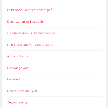
Es ist böse – aber es macht Spaß
Durchstarten ins Neue Jahr
Geschenk-Tipp für Drachenfreunde
Neu: Nexxt One von Cooper Kites
Alpha vs. Lycos
Die Waage wars
Feuerball
Das Wunder von Lycos
Zugkraft pro qm