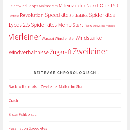
Miteinander
Nexxt One 150
Leichtwind
Loops
Malmsheim
Speedkite
Spiderkites
Revolution
Spiderkites
Restless
Lycos 2.5
Spiderkites Mono
Start
Tiere
Upcycling
Vented
Vierleiner
Windstärke
Wasabi
Windfenster
Zweileiner
Zugkraft
Windverhältnisse
BEITRÄGE CHRONOLOGISCH
Back to the roots – Zweileiner-Matten im Sturm
Crash
Erster Fehlversuch
Faszination Speedkites