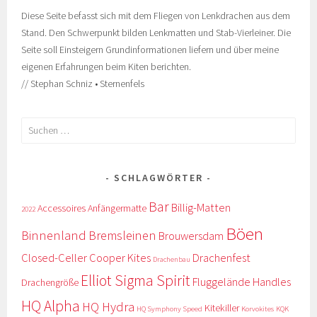
Diese Seite befasst sich mit dem Fliegen von Lenkdrachen aus dem
Stand. Den Schwerpunkt bilden Lenkmatten und Stab-Vierleiner. Die
Seite soll Einsteigern Grundinformationen liefern und über meine
eigenen Erfahrungen beim Kiten berichten.
// Stephan Schniz • Sternenfels
Suche
nach:
SCHLAGWÖRTER
Bar
Billig-Matten
Accessoires
Anfängermatte
2022
Böen
Binnenland
Bremsleinen
Brouwersdam
Closed-Celler
Cooper Kites
Drachenfest
Drachenbau
Elliot Sigma Spirit
Fluggelände
Handles
Drachengröße
HQ Alpha
HQ Hydra
Kitekiller
HQ Symphony Speed
Korvokites
KQK