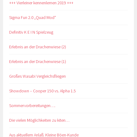
+++ Vierleiner kennenlernen 2019 +++
Sigma Fun 2.0 „Quad Mod“
Definitiv K E I N Spielzeug
Erlebnis an der Drachenwiese (2)
Erlebnis an der Drachenwiese (1)
Großes Wasabi Vergleichsfliegen
Showdown – Cooper 150 vs. Alpha 1.5
Sommervorbereitungen….
Die vielen Möglichkeiten zu kiten…
Aus aktuellem Anlaß: Kleine Böen-Kunde